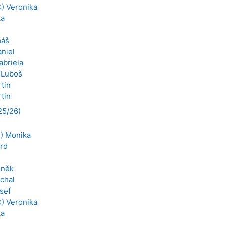
) Veronika
ka
máš
aniel
abriela
 Luboš
tin
tin
25/26)
) Monika
rd
eněk
chal
sef
) Veronika
ka