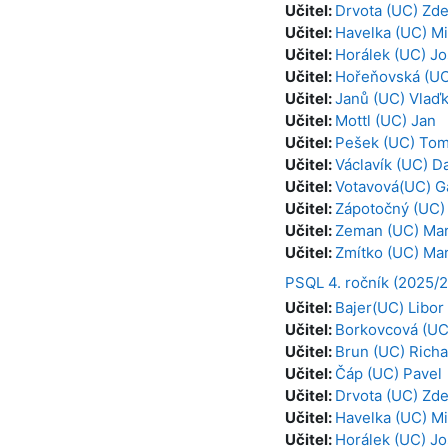
Učitel:
Drvota (UC) Zd
Učitel:
Havelka (UC) Mi
Učitel:
Horálek (UC) Jo
Učitel:
Hořeňovská (UC
Učitel:
Janů (UC) Vlaď
Učitel:
Mottl (UC) Jan
Učitel:
Pešek (UC) To
Učitel:
Václavík (UC) D
Učitel:
Votavová(UC) G
Učitel:
Zápotočný (UC)
Učitel:
Zeman (UC) Mar
Učitel:
Zmítko (UC) Mar
PSQL 4. ročník (2025/2
Učitel:
Bajer(UC) Libor
Učitel:
Borkovcová (UC
Učitel:
Brun (UC) Richa
Učitel:
Čáp (UC) Pavel
Učitel:
Drvota (UC) Zd
Učitel:
Havelka (UC) Mi
Učitel:
Horálek (UC) Jo