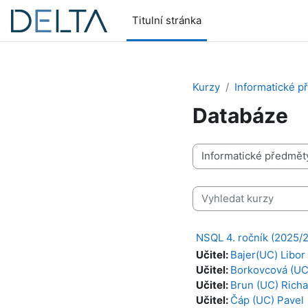
Přejít k hlavnímu obsahu
Titulní stránka
Kurzy
Informatické p
Databáze
Kategorie kurzů
Vyhledat kurzy
NSQL 4. ročník (2025/
Učitel:
Bajer(UC) Libor
Učitel:
Borkovcová (UC
Učitel:
Brun (UC) Richa
Učitel:
Čáp (UC) Pavel