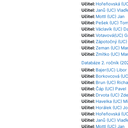
Učitel:
Hořeňovská (UC
Učitel:
Janů (UC) Vlaď
Učitel:
Mottl (UC) Jan
Učitel:
Pešek (UC) To
Učitel:
Václavík (UC) D
Učitel:
Votavová(UC) G
Učitel:
Zápotočný (UC)
Učitel:
Zeman (UC) Mar
Učitel:
Zmítko (UC) Mar
Databáze 2. ročník (20
Učitel:
Bajer(UC) Libor
Učitel:
Borkovcová (UC
Učitel:
Brun (UC) Richa
Učitel:
Čáp (UC) Pavel
Učitel:
Drvota (UC) Zd
Učitel:
Havelka (UC) Mi
Učitel:
Horálek (UC) Jo
Učitel:
Hořeňovská (UC
Učitel:
Janů (UC) Vlaď
Učitel:
Mottl (UC) Jan