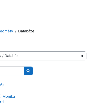
ředměty
Databáze
Vyhledat kurzy
26)
) Monika
rd