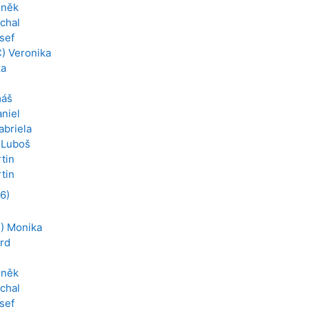
eněk
chal
sef
) Veronika
ka
máš
aniel
abriela
 Luboš
tin
tin
6)
) Monika
rd
eněk
chal
sef