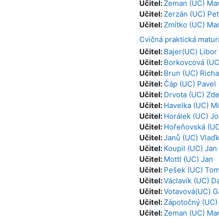
Učitel:
Zeman (UC) Mar
Učitel:
Zerzán (UC) Pet
Učitel:
Zmítko (UC) Mar
Cvičná praktická matur
Učitel:
Bajer(UC) Libor
Učitel:
Borkovcová (UC
Učitel:
Brun (UC) Richa
Učitel:
Čáp (UC) Pavel
Učitel:
Drvota (UC) Zd
Učitel:
Havelka (UC) Mi
Učitel:
Horálek (UC) Jo
Učitel:
Hořeňovská (UC
Učitel:
Janů (UC) Vlaď
Učitel:
Koupil (UC) Jan
Učitel:
Mottl (UC) Jan
Učitel:
Pešek (UC) To
Učitel:
Václavík (UC) D
Učitel:
Votavová(UC) G
Učitel:
Zápotočný (UC)
Učitel:
Zeman (UC) Mar