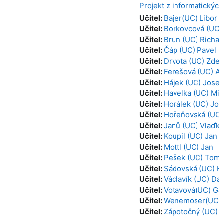
Projekt z informatický
Učitel:
Bajer(UC) Libor
Učitel:
Borkovcová (UC
Učitel:
Brun (UC) Richa
Učitel:
Čáp (UC) Pavel
Učitel:
Drvota (UC) Zd
Učitel:
Ferešová (UC) 
Učitel:
Hájek (UC) Jose
Učitel:
Havelka (UC) Mi
Učitel:
Horálek (UC) Jo
Učitel:
Hořeňovská (UC
Učitel:
Janů (UC) Vlaď
Učitel:
Koupil (UC) Jan
Učitel:
Mottl (UC) Jan
Učitel:
Pešek (UC) To
Učitel:
Sádovská (UC) 
Učitel:
Václavík (UC) D
Učitel:
Votavová(UC) G
Učitel:
Wenemoser(UC)
Učitel:
Zápotočný (UC)