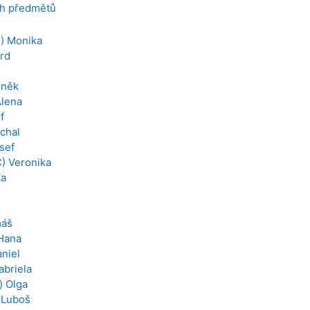
ch předmětů
) Monika
rd
eněk
Alena
f
chal
sef
) Veronika
ka
máš
Hana
aniel
abriela
 Olga
 Luboš