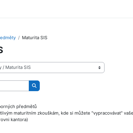
ředměty
Maturita SIS
S
Vyhledat kurzy
dborných předmětů
tlivým maturitním zkouškám, kde si můžete "vypracovávat" vaše
rovni kantora)