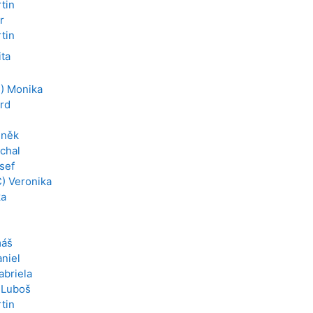
tin
r
tin
ita
) Monika
rd
eněk
chal
sef
) Veronika
ka
máš
aniel
abriela
 Luboš
tin