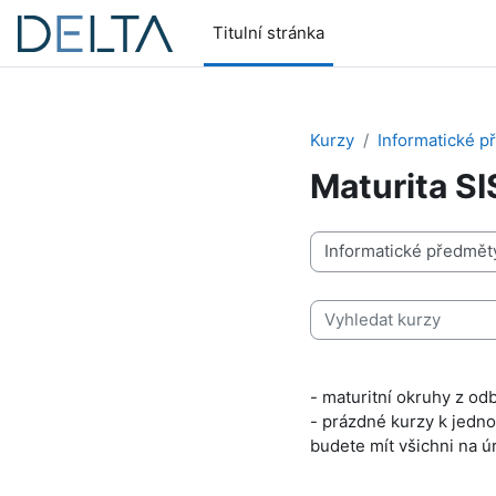
Přejít k hlavnímu obsahu
Titulní stránka
Kurzy
Informatické p
Maturita SI
Kategorie kurzů
Vyhledat kurzy
- maturitní okruhy z o
- prázdné kurzy k jedno
budete mít všichni na ú