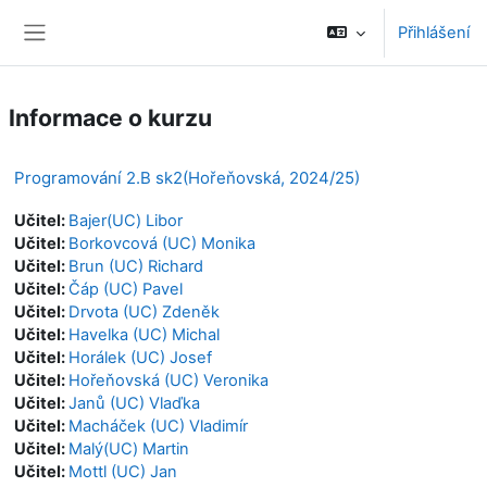
Přejít k hlavnímu obsahu
Přihlášení
Boční panel
Informace o kurzu
Programování 2.B sk2(Hořeňovská, 2024/25)
Učitel:
Bajer(UC) Libor
Učitel:
Borkovcová (UC) Monika
Učitel:
Brun (UC) Richard
Učitel:
Čáp (UC) Pavel
Učitel:
Drvota (UC) Zdeněk
Učitel:
Havelka (UC) Michal
Učitel:
Horálek (UC) Josef
Učitel:
Hořeňovská (UC) Veronika
Učitel:
Janů (UC) Vlaďka
Učitel:
Macháček (UC) Vladimír
Učitel:
Malý(UC) Martin
Učitel:
Mottl (UC) Jan